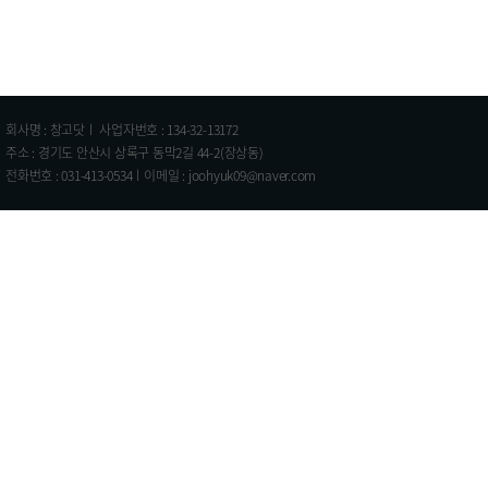
회사명 : 창고닷ㅣ 사업자번호 : 134-32-13172
주소 : 경기도 안산시 상록구 동막2길 44-2(장상동)
전화번호 : 031-413-0534ㅣ이메일 : joohyuk09@naver.com